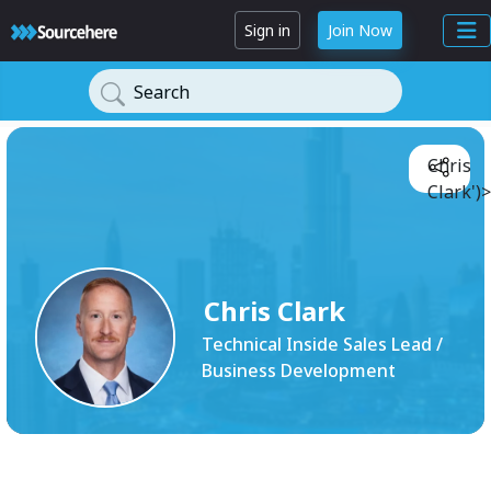
Sign in
Join Now
Search
Chris
Clark')>
Chris Clark
Technical Inside Sales Lead /
Business Development