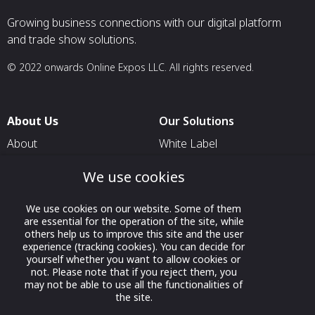
Growing business connections with our digital platform
and trade show solutions.
© 2022 onwards Online Expos LLC. All rights reserved.
About Us
Our Solutions
About
White Label
T & C
For Pavilion Organizers
We use cookies
Privacy
For Delegation Organizers
We use cookies on our website. Some of them
Contact Us
For Exhibitors Attending an
are essential for the operation of the site, while
Event
others help us to improve this site and the user
experience (tracking cookies). You can decide for
For States
yourself whether you want to allow cookies or
not. Please note that if you reject them, you
For Media Partners
may not be able to use all the functionalities of
Socials
the site.