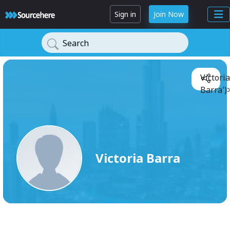
Sign in
Join Now
Search
Victoria
Barra')
Victoria Barra