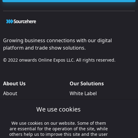
Growing business connections with our digital
platform and trade show solutions.
© 2022 onwards Online Expos LLC. All rights reserved.
About Us
Our Solutions
About
White Label
T & C
For Pavilion Organizers
We use cookies
Privacy
For Delegation Organizers
Contact Us
For Exhibitors Attending an
We use cookies on our website. Some of them
are essential for the operation of the site, while
Event
others help us to improve this site and the user